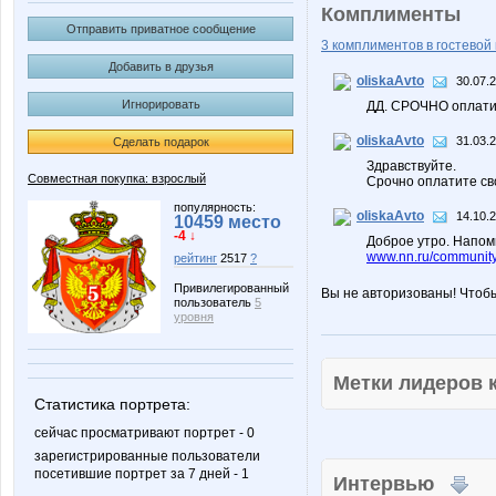
Комплименты
Отправить приватное сообщение
3 комплиментов в гостевой 
Добавить в друзья
oliskaAvto
30.07.
Игнорировать
ДД. СРОЧНО оплатит
oliskaAvto
31.03.
Сделать подарок
Здравствуйте.
Совместная покупка: взрослый
Срочно оплатите св
популярность:
oliskaAvto
14.10.
10459 место
-4 ↓
Доброе утро. Напом
www.nn.ru/community
рейтинг
2517
?
Привилегированный
Вы не авторизованы! Чтоб
пользователь
5
уровня
Метки лидеров
Статистика портрета:
сейчас просматривают портрет - 0
зарегистрированные пользователи
посетившие портрет за 7 дней - 1
Интервью