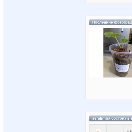
Последние
фотогра
serafimna состоит в
Да